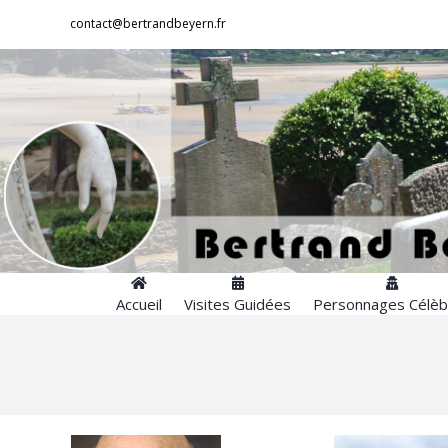
Passer
contact@bertrandbeyern.fr
au
contenu
Accueil
Visites Guidées
Personnages Célèb