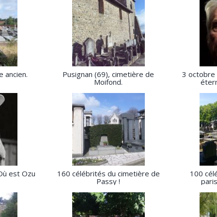
e ancien.
Pusignan (69), cimetière de
3 octobre 
Moifond.
éter
Où est Ozu
160 célébrités du cimetière de
100 cél
Passy !
pari