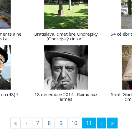
ments à ne
Bratislava, cimetière Ondrejský
64 célébri
-Lac...
(Ondrejský cintorí...
un (48) ?
18 décembre 2014 : Raimu aux
Saint-Glad
larmes.
cim
«
‹
7
8
9
10
11
›
»