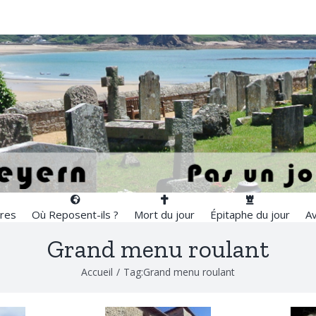
res
Où Reposent-ils ?
Mort du jour
Épitaphe du jour
Av
Grand menu roulant
Accueil
/
Tag:
Grand menu roulant