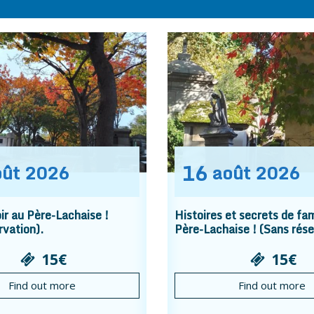
16
oût
2026
août
2026
r au Père-Lachaise !
Histoires et secrets de fam
rvation).
Père-Lachaise ! (Sans rése
15€
15€
Find out more
Find out more