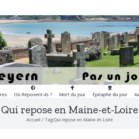
res
Où Reposent-ils ?
Mort du jour
Épitaphe du jour
Av
Qui repose en Maine-et-Loire
Accueil
/
Tag:
Qui repose en Maine-et-Loire