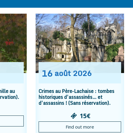
16
août
2026
ille au
Crimes au Père-Lachaise : tombes
rvation).
historiques d’assassinés… et
d’assassins ! (Sans réservation).
15€
Find out more