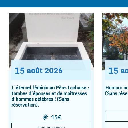
15
15
août
2026
a
L’éternel féminin au Père-Lachaise :
Humour noi
tombes d’épouses et de maîtresses
(Sans rése
d’hommes célèbres ! (Sans
réservation).
15€
Find out more