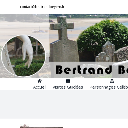
Passer
contact@bertrandbeyern.fr
au
contenu
Accueil
Visites Guidées
Personnages Célèb