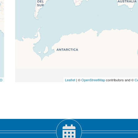
TO
Leaflet
| ©
OpenStreetMap
contributors and ©
C