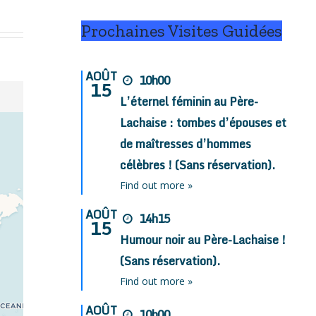
Prochaines Visites Guidées
AOÛT
10h00
15
L’éternel féminin au Père-
Lachaise : tombes d’épouses et
de maîtresses d’hommes
célèbres ! (Sans réservation).
Find out more »
AOÛT
14h15
15
Humour noir au Père-Lachaise !
(Sans réservation).
Find out more »
AOÛT
10h00