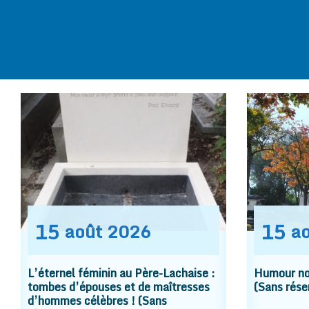
15
15
août
2026
a
L’éternel féminin au Père-Lachaise :
Humour noi
tombes d’épouses et de maîtresses
(Sans rése
d’hommes célèbres ! (Sans