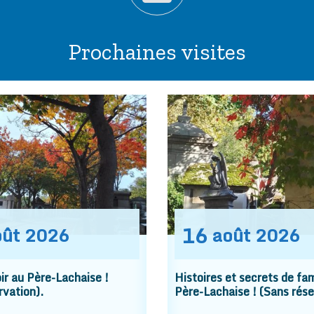
Prochaines visites
16
oût
2026
août
2026
r au Père-Lachaise !
Histoires et secrets de fam
rvation).
Père-Lachaise ! (Sans rése