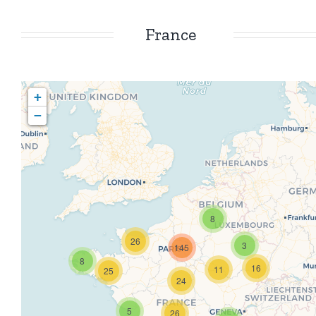
France
+
−
8
26
3
145
8
16
11
25
Travelers' Map is loading...
24
If you see this after your page is loaded
completely, leafletJS files are missing.
5
26