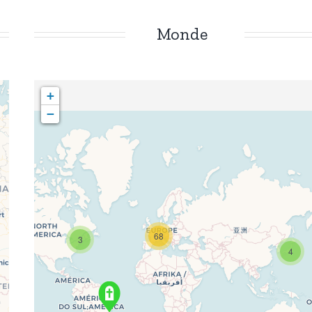
Monde
+
−
68
3
4
Travelers' Map is loading...
If you see this after your page is loaded
completely, leafletJS files are missing.