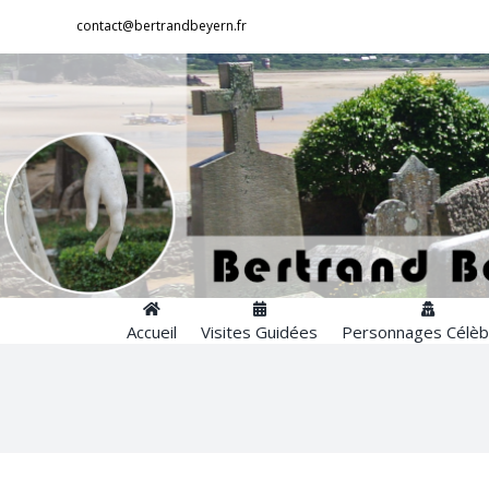
Passer
contact@bertrandbeyern.fr
au
contenu
Accueil
Visites Guidées
Personnages Célèb