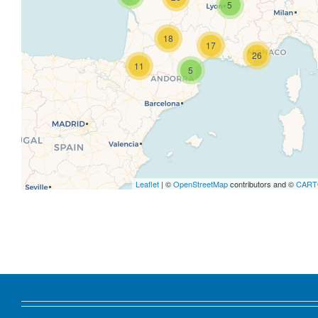
5
18
17
26
11
5
Leaflet
| ©
OpenStreetMap
contributors and ©
CAR