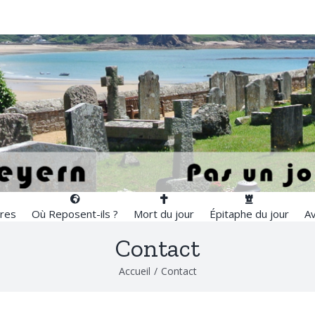
res
Où Reposent-ils ?
Mort du jour
Épitaphe du jour
Av
Contact
Accueil
/
Contact