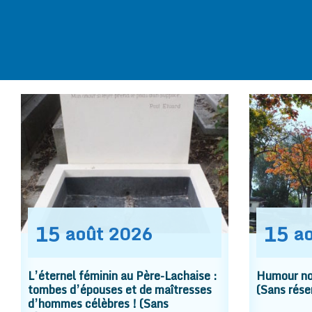
15
15
août
2026
a
L’éternel féminin au Père-Lachaise :
Humour noi
tombes d’épouses et de maîtresses
(Sans rése
d’hommes célèbres ! (Sans