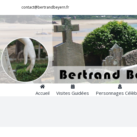
Passer
contact@bertrandbeyern.fr
au
contenu
Accueil
Visites Guidées
Personnages Célèb