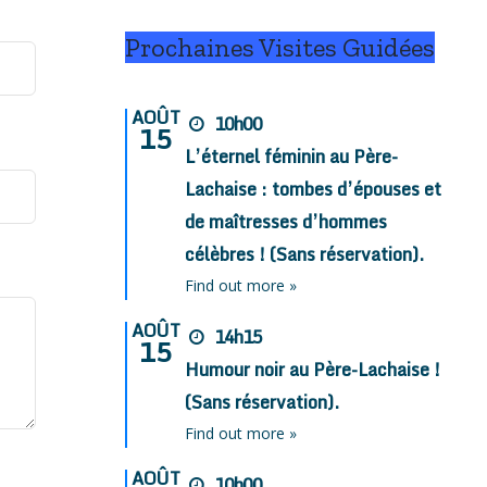
Prochaines Visites Guidées
AOÛT
10h00
15
L’éternel féminin au Père-
Lachaise : tombes d’épouses et
de maîtresses d’hommes
célèbres ! (Sans réservation).
Find out more »
AOÛT
14h15
15
Humour noir au Père-Lachaise !
(Sans réservation).
Find out more »
AOÛT
10h00