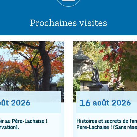
Prochaines visites
16
oût
2026
août
2026
r au Père-Lachaise !
Histoires et secrets de fam
rvation).
Père-Lachaise ! (Sans rése