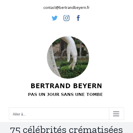
Passer
contact@bertrandbeyern.fr
au
Twitter
Instagram
Facebook
contenu
Aller à...
75 célébrités crématisées