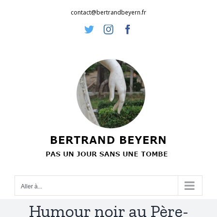
Passer
contact@bertrandbeyern.fr
au
Twitter
Instagram
Facebook
contenu
Aller à...
Humour noir au Père-