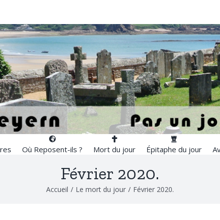
res
Où Reposent-ils ?
Mort du jour
Épitaphe du jour
Av
Février 2020.
Accueil
/
Le mort du jour
/
Février 2020.