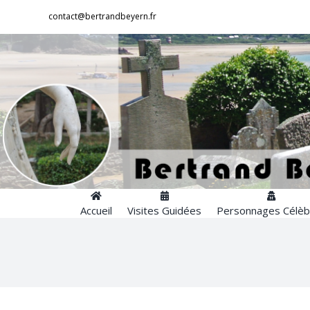
Passer
contact@bertrandbeyern.fr
au
contenu
Accueil
Visites Guidées
Personnages Célèb