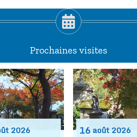
Prochaines visites
16
oût
2026
août
2026