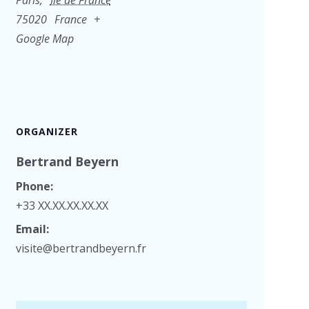
Paris
,
Ile de France
75020
France
+
Google Map
ORGANIZER
Bertrand Beyern
Phone:
+33 XX.XX.XX.XX.XX
Email:
visite@bertrandbeyern.fr