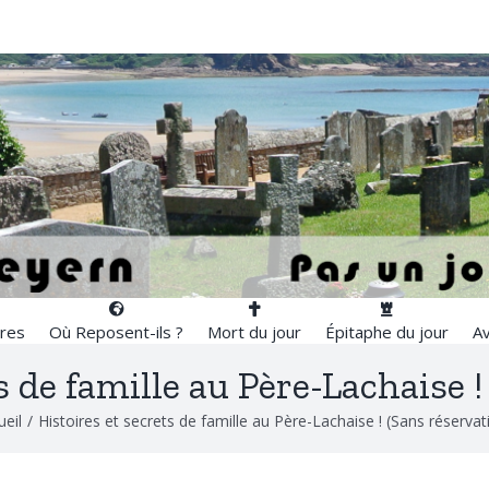
res
Où Reposent-ils ?
Mort du jour
Épitaphe du jour
Av
s de famille au Père-Lachaise !
ueil
/
Histoires et secrets de famille au Père-Lachaise ! (Sans réservat