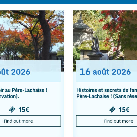
16
oût
2026
août
2026
r au Père-Lachaise !
Histoires et secrets de fam
rvation).
Père-Lachaise ! (Sans rése
15€
15€
Find out more
Find out more