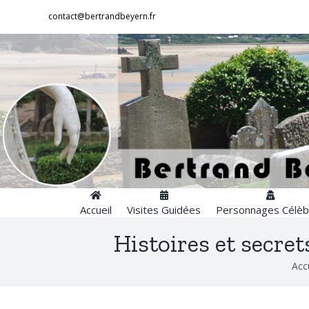
Passer
contact@bertrandbeyern.fr
au
contenu
Accueil
Visites Guidées
Personnages Célèb
Histoires et secret
Acc