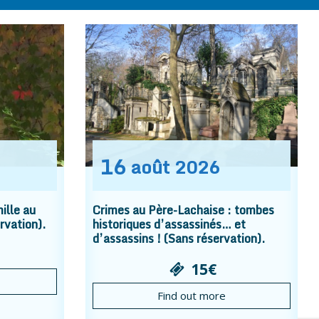
16
août
2026
ille au
Crimes au Père-Lachaise : tombes
rvation).
historiques d’assassinés… et
d’assassins ! (Sans réservation).
15€
Find out more