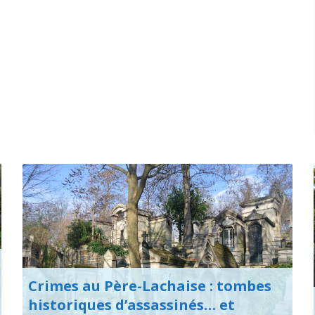
Crimes au Père-Lachaise : tombes
historiques d’assassinés… et