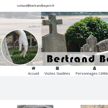
Passer
contact@bertrandbeyern.fr
au
contenu
Accueil
Visites Guidées
Personnages Célèb