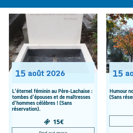
15
15
août
2026
a
L’éternel féminin au Père-Lachaise :
Humour noi
tombes d’épouses et de maîtresses
(Sans rése
d’hommes célèbres ! (Sans
réservation).
15€
Find out more