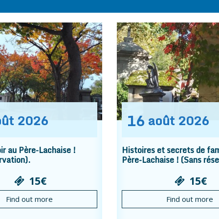
16
oût
2026
août
2026
r au Père-Lachaise !
Histoires et secrets de fam
rvation).
Père-Lachaise ! (Sans rése
15€
15€
Find out more
Find out more