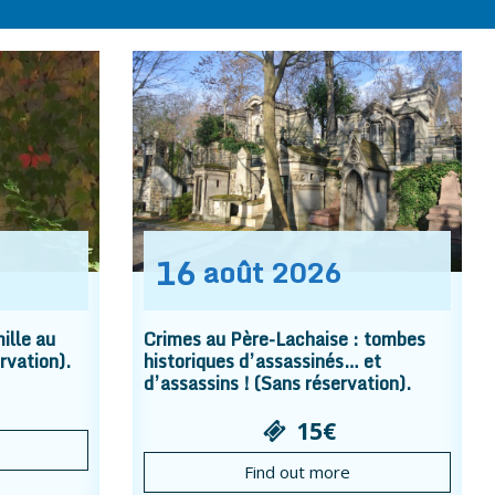
16
août
2026
ille au
Crimes au Père-Lachaise : tombes
rvation).
historiques d’assassinés… et
d’assassins ! (Sans réservation).
15€
Find out more