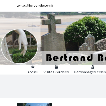
Passer
contact@bertrandbeyern.fr
au
contenu
Accueil
Visites Guidées
Personnages Célèb