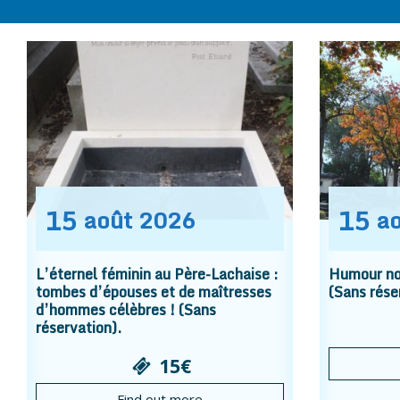
15
15
août
2026
a
L’éternel féminin au Père-Lachaise :
Humour noi
tombes d’épouses et de maîtresses
(Sans rése
d’hommes célèbres ! (Sans
réservation).
15€
Find out more