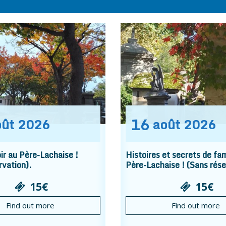
16
oût
2026
août
2026
r au Père-Lachaise !
Histoires et secrets de fam
rvation).
Père-Lachaise ! (Sans rése
15€
15€
Find out more
Find out more