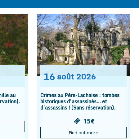
16
août
2026
ille au
Crimes au Père-Lachaise : tombes
rvation).
historiques d’assassinés… et
d’assassins ! (Sans réservation).
15€
Find out more