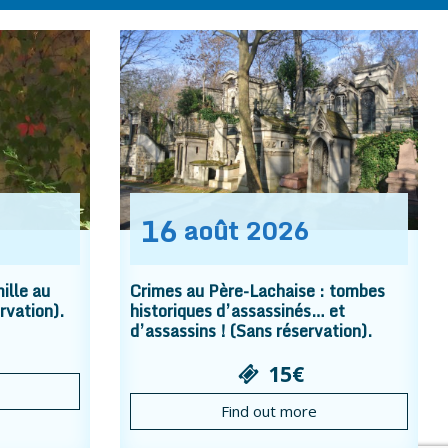
16
août
2026
ille au
Crimes au Père-Lachaise : tombes
rvation).
historiques d’assassinés… et
d’assassins ! (Sans réservation).
15€
Find out more