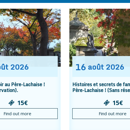
16
oût
2026
août
2026
r au Père-Lachaise !
Histoires et secrets de fam
rvation).
Père-Lachaise ! (Sans rése
15€
15€
Find out more
Find out more