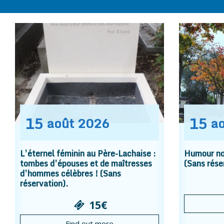
15
15
août
2026
a
L’éternel féminin au Père-Lachaise :
Humour noi
tombes d’épouses et de maîtresses
(Sans rése
d’hommes célèbres ! (Sans
réservation).
15€
Find out more