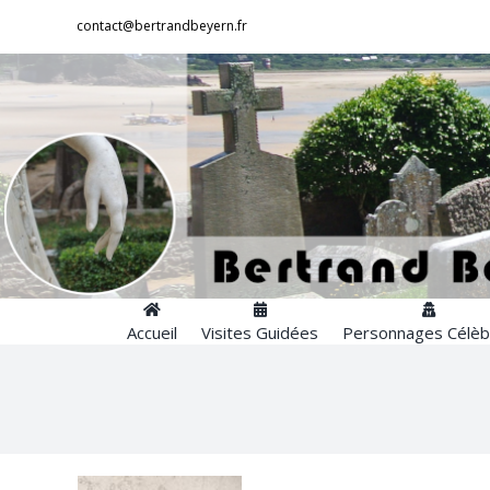
Passer
contact@bertrandbeyern.fr
au
contenu
Accueil
Visites Guidées
Personnages Célèb