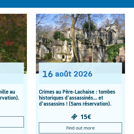
16
août
2026
ille au
Crimes au Père-Lachaise : tombes
rvation).
historiques d’assassinés… et
d’assassins ! (Sans réservation).
15€
Find out more