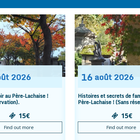
16
oût
2026
août
2026
r au Père-Lachaise !
Histoires et secrets de fam
rvation).
Père-Lachaise ! (Sans rése
15€
15€
Find out more
Find out more