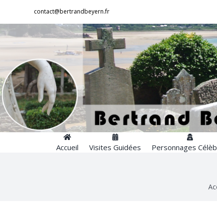
Passer
contact@bertrandbeyern.fr
au
contenu
Accueil
Visites Guidées
Personnages Célèb
Ac