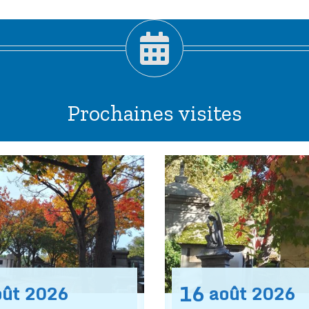
Prochaines visites
16
oût
2026
août
2026