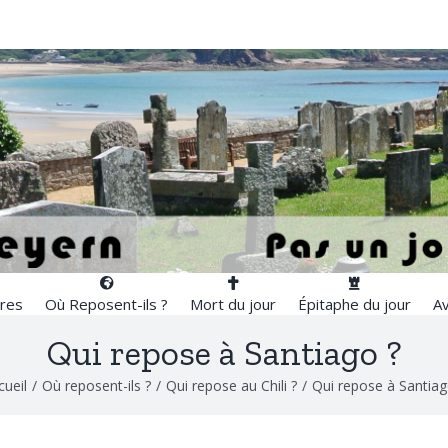
res
Où Reposent-ils ?
Mort du jour
Épitaphe du jour
Av
Qui repose à Santiago ?
cueil
/
Où reposent-ils ?
/
Qui repose au Chili ?
/
Qui repose à Santiag