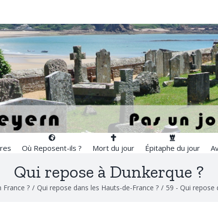
res
Où Reposent-ils ?
Mort du jour
Épitaphe du jour
Av
Qui repose à Dunkerque ?
 France ?
/
Qui repose dans les Hauts-de-France ?
/
59 - Qui repose 