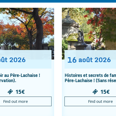
16
oût
2026
août
2026
r au Père-Lachaise !
Histoires et secrets de fam
rvation).
Père-Lachaise ! (Sans rése
15€
15€
Find out more
Find out more