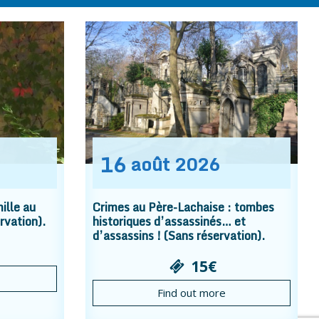
16
août
2026
ille au
Crimes au Père-Lachaise : tombes
rvation).
historiques d’assassinés… et
d’assassins ! (Sans réservation).
15€
Find out more