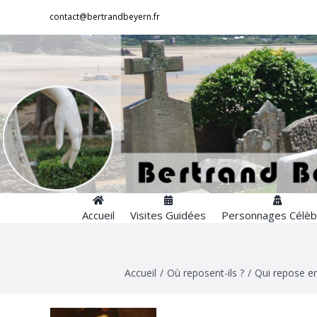
Passer
contact@bertrandbeyern.fr
au
contenu
Accueil
Visites Guidées
Personnages Célèb
Accueil
/
Où reposent-ils ?
/
Qui repose en