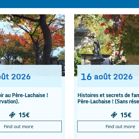
16
oût
2026
août
2026
r au Père-Lachaise !
Histoires et secrets de fam
rvation).
Père-Lachaise ! (Sans rése
15€
15€
Find out more
Find out more