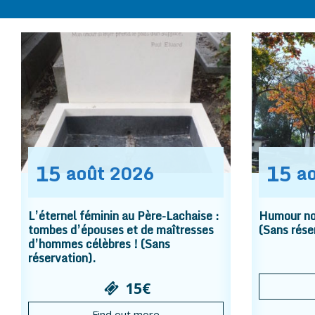
15
15
août
2026
a
L’éternel féminin au Père-Lachaise :
Humour noi
tombes d’épouses et de maîtresses
(Sans rése
d’hommes célèbres ! (Sans
réservation).
15€
Find out more