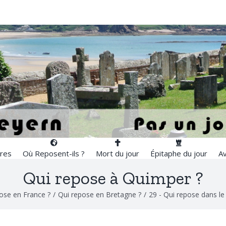
res
Où Reposent-ils ?
Mort du jour
Épitaphe du jour
Av
Qui repose à Quimper ?
ose en France ?
/
Qui repose en Bretagne ?
/
29 - Qui repose dans le 