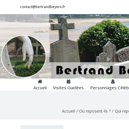
Passer
contact@bertrandbeyern.fr
au
contenu
Accueil
Visites Guidées
Personnages Célèb
Accueil
/
Où reposent-ils ?
/
Qui rep