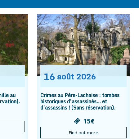
16
août
2026
ille au
Crimes au Père-Lachaise : tombes
rvation).
historiques d’assassinés… et
d’assassins ! (Sans réservation).
15€
Find out more