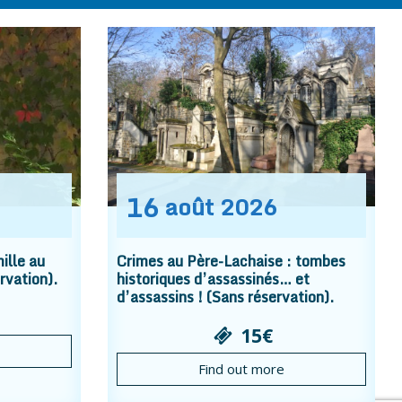
16
août
2026
ille au
Crimes au Père-Lachaise : tombes
rvation).
historiques d’assassinés… et
d’assassins ! (Sans réservation).
15€
Find out more