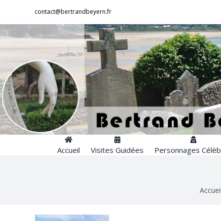
Passer
contact@bertrandbeyern.fr
au
contenu
Accueil
Visites Guidées
Personnages Célèb
Accuei