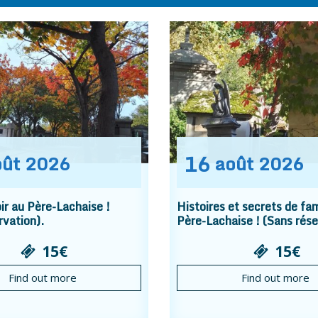
16
oût
2026
août
2026
r au Père-Lachaise !
Histoires et secrets de fam
rvation).
Père-Lachaise ! (Sans rése
15€
15€
Find out more
Find out more