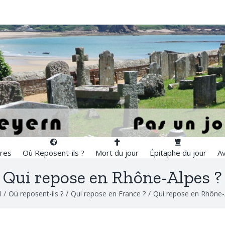
res
Où Reposent-ils ?
Mort du jour
Épitaphe du jour
Av
Qui repose en Rhône-Alpes ?
l
/
Où reposent-ils ?
/
Qui repose en France ?
/
Qui repose en Rhône-