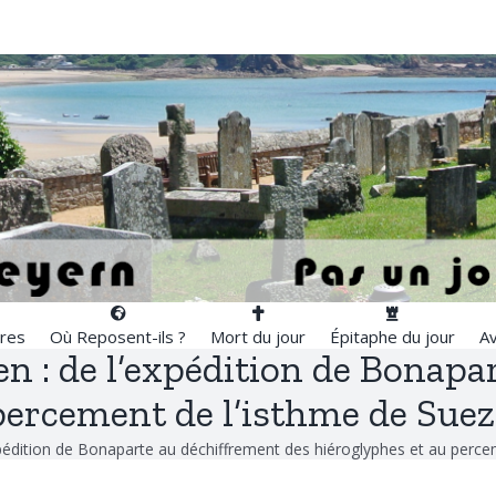
res
Où Reposent-ils ?
Mort du jour
Épitaphe du jour
Av
en : de l’expédition de Bonapa
ercement de l’isthme de Suez 
pédition de Bonaparte au déchiffrement des hiéroglyphes et au percem