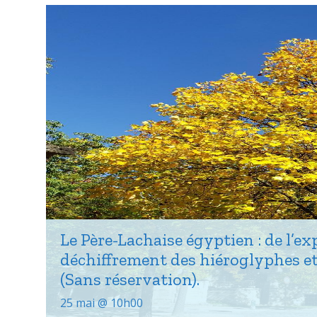
Le Père-Lachaise égyptien : de l’e
déchiffrement des hiéroglyphes et
(Sans réservation).
25 mai @ 10h00