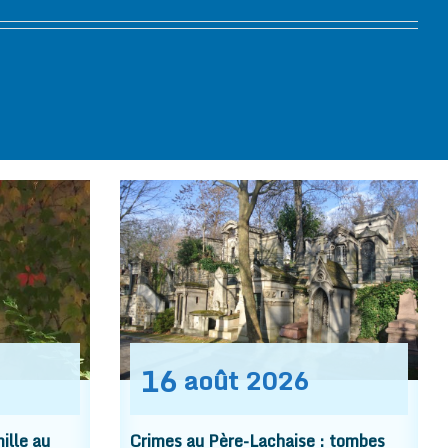
16
août
2026
ille au
Crimes au Père-Lachaise : tombes