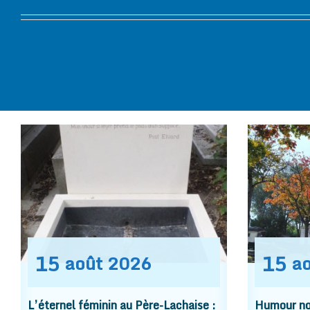
15
15
août
2026
a
L’éternel féminin au Père-Lachaise :
Humour noi