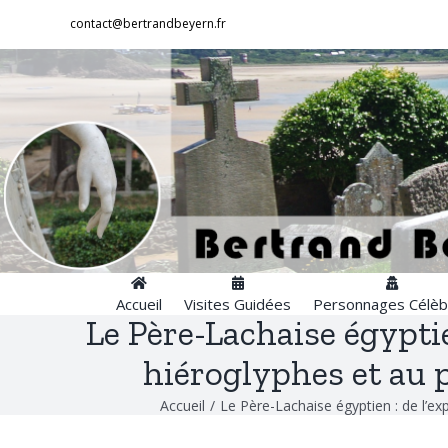
Passer
contact@bertrandbeyern.fr
au
contenu
Accueil
Visites Guidées
Personnages Célèb
Le Père-Lachaise égypti
hiéroglyphes et au p
Accueil
/
Le Père-Lachaise égyptien : de l’ex