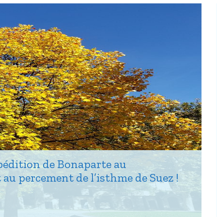
xpédition de Bonaparte au
 au percement de l’isthme de Suez !