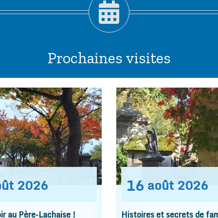
Prochaines visites
16
oût
2026
août
2026
r au Père-Lachaise !
Histoires et secrets de fam