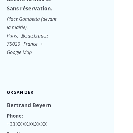
Sans réservation.
Place Gambetta (devant
la mairie).
Paris
,
Ile de France
75020
France
+
Google Map
ORGANIZER
Bertrand Beyern
Phone:
+33 XX.XX.XX.XX.XX