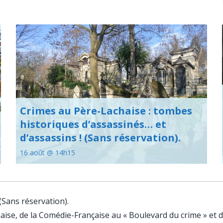
Crimes au Père-Lachaise : tombes
historiques d’assassinés… et
d’assassins ! (Sans réservation).
16 août @ 14h15
(Sans réservation).
aise, de la Comédie-Française au « Boulevard du crime » et 