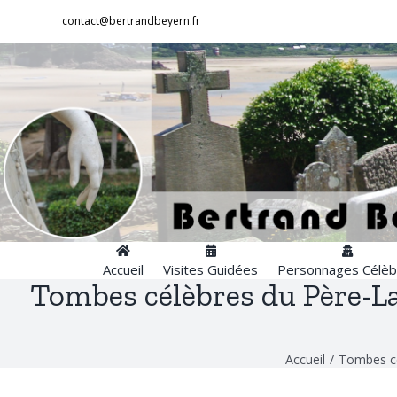
Passer
contact@bertrandbeyern.fr
au
contenu
Accueil
Visites Guidées
Personnages Célèb
Tombes célèbres du Père-Lac
Accueil
/
Tombes cél