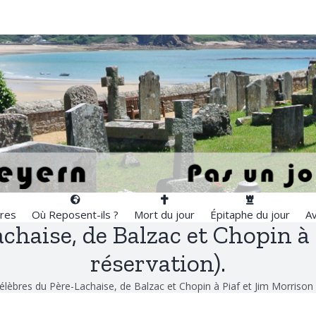
res
Où Reposent-ils ?
Mort du jour
Épitaphe du jour
Av
haise, de Balzac et Chopin à 
réservation).
èbres du Père-Lachaise, de Balzac et Chopin à Piaf et Jim Morrison !