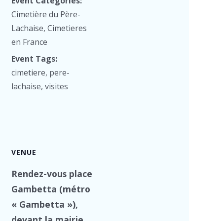
Event Categories:
Cimetière du Père-
Lachaise
,
Cimetieres
en France
Event Tags:
cimetiere
,
pere-
lachaise
,
visites
VENUE
Rendez-vous place
Gambetta (métro
« Gambetta »),
devant la mairie.