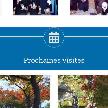
ur
l’humour
06
noir 2007
Prochaines visites