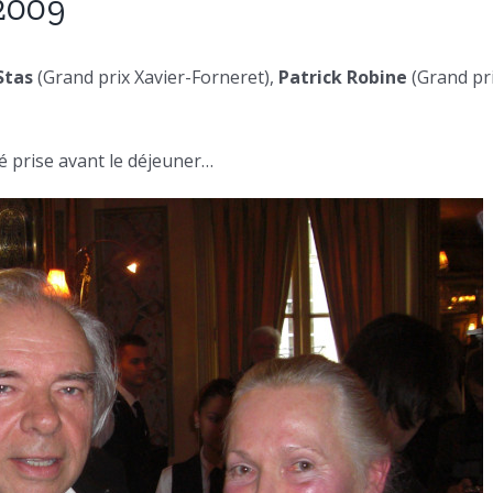
 2009
Stas
(Grand prix Xavier-Forneret),
Patrick Robine
(Grand pr
té prise avant le déjeuner…