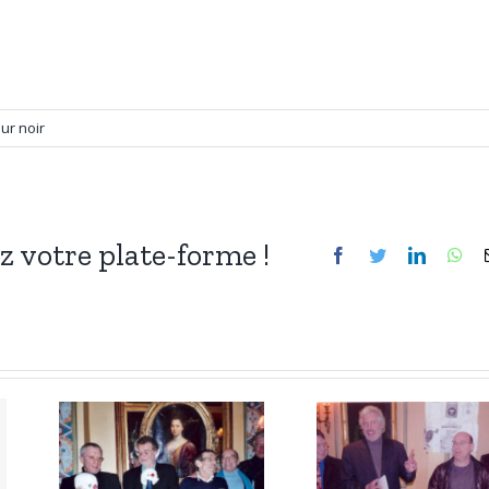
ur noir
ez votre plate-forme !
Facebook
Twitter
LinkedIn
Wh
rix
Grands prix
de