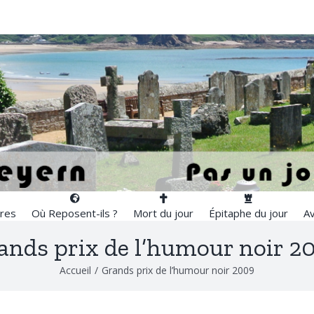
res
Où Reposent-ils ?
Mort du jour
Épitaphe du jour
Av
ands prix de l’humour noir 2
Accueil
/
Grands prix de l’humour noir 2009