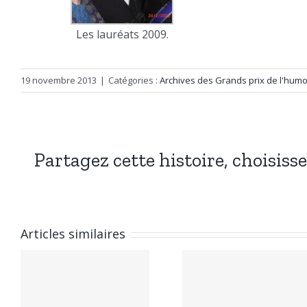
Les lauréats 2009.
19 novembre 2013
|
Catégories :
Archives des Grands prix de l'humo
Partagez cette histoire, choisiss
Articles similaires
x
Grands Prix
Grands p
de
de