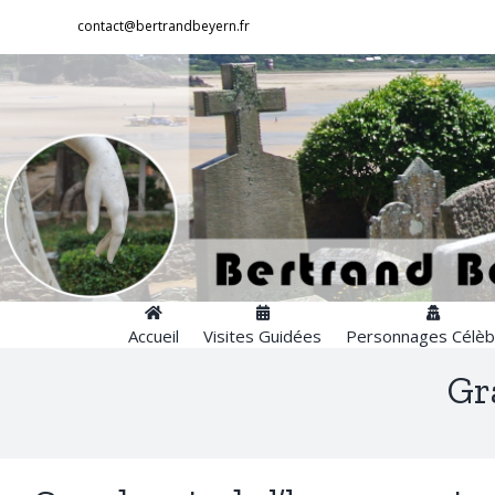
Passer
contact@bertrandbeyern.fr
au
contenu
Accueil
Visites Guidées
Personnages Célèb
Gr