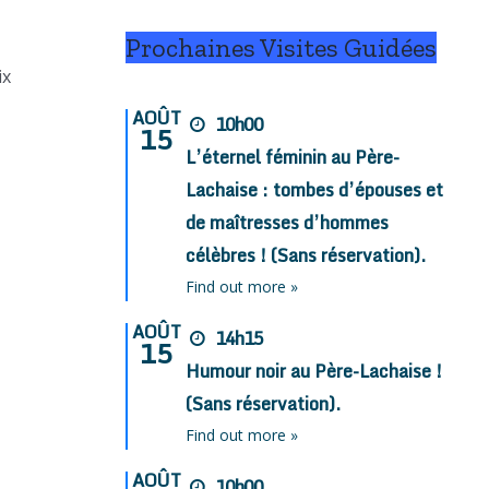
Prochaines Visites Guidées
ix
AOÛT
10h00
15
L’éternel féminin au Père-
Lachaise : tombes d’épouses et
de maîtresses d’hommes
célèbres ! (Sans réservation).
Find out more »
AOÛT
14h15
15
Humour noir au Père-Lachaise !
(Sans réservation).
Find out more »
AOÛT
10h00