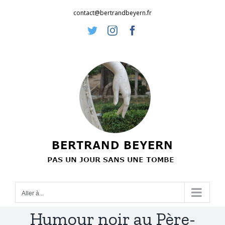
Passer
contact@bertrandbeyern.fr
au
Twitter
Instagram
Facebook
contenu
Aller à...
Humour noir au Père-