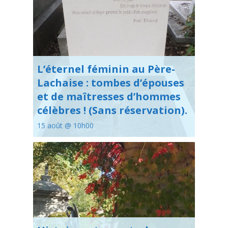
L’éternel féminin au Père-
Lachaise : tombes d’épouses
et de maîtresses d’hommes
célèbres ! (Sans réservation).
15 août @ 10h00