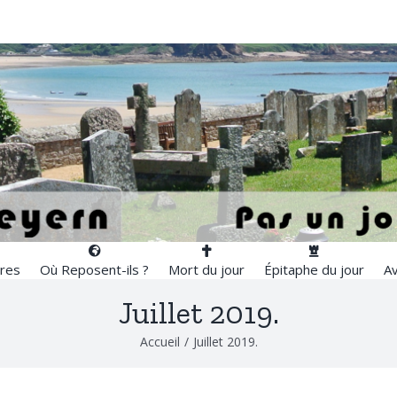
res
Où Reposent-ils ?
Mort du jour
Épitaphe du jour
Av
Juillet 2019.
Accueil
/
Juillet 2019.