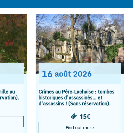
16
août
2026
ille au
Crimes au Père-Lachaise : tombes
rvation).
historiques d’assassinés… et
d’assassins ! (Sans réservation).
15€
Find out more