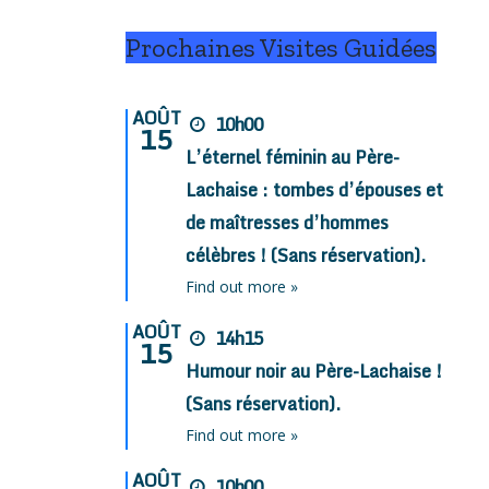
Prochaines Visites Guidées
AOÛT
10h00
15
L’éternel féminin au Père-
Lachaise : tombes d’épouses et
de maîtresses d’hommes
célèbres ! (Sans réservation).
Find out more »
AOÛT
14h15
15
Humour noir au Père-Lachaise !
(Sans réservation).
Find out more »
AOÛT
10h00