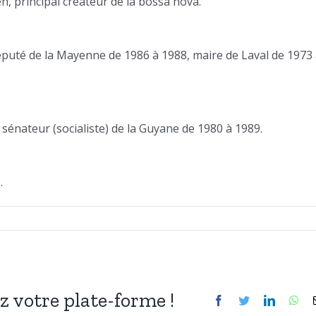
en, principal créateur de la bossa nova.
éputé de la Mayenne de 1986 à 1988, maire de Laval de 1973
 sénateur (socialiste) de la Guyane de 1980 à 1989.
.
ez votre plate-forme !
Facebook
Twitter
LinkedIn
Wh