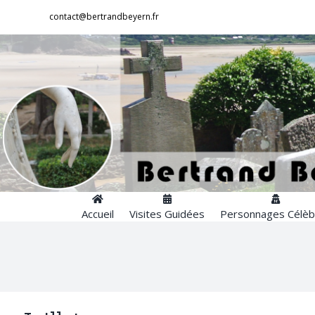
Passer
contact@bertrandbeyern.fr
au
contenu
Accueil
Visites Guidées
Personnages Célèb