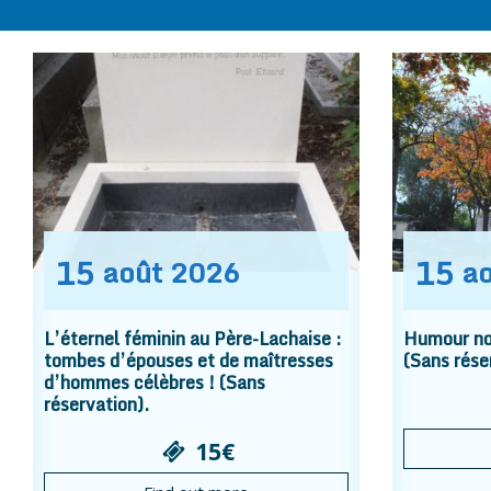
15
15
août
2026
a
L’éternel féminin au Père-Lachaise :
Humour noi
tombes d’épouses et de maîtresses
(Sans rése
d’hommes célèbres ! (Sans
réservation).
15€