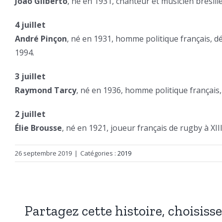
João Gilberto
, né en 1931, chanteur et musicien brésili
4 juillet
André Pinçon
, né en 1931, homme politique français, d
1994.
3 juillet
Raymond Tarcy
, né en 1936, homme politique français,
2 juillet
Élie Brousse
, né en 1921, joueur français de rugby à XIII
26 septembre 2019
|
Catégories :
2019
Partagez cette histoire, choisiss