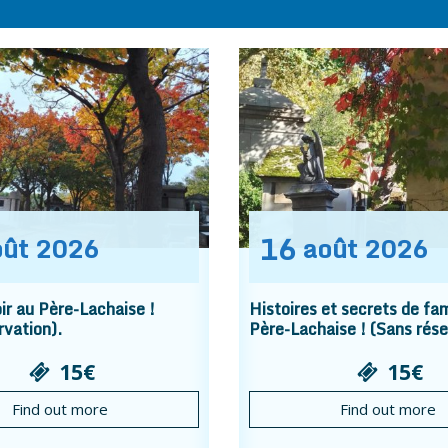
16
oût
2026
août
2026
r au Père-Lachaise !
Histoires et secrets de fam
rvation).
Père-Lachaise ! (Sans rése
15€
15€
Find out more
Find out more