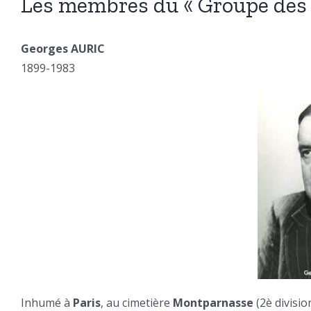
Les membres du « Groupe des S
Georges AURIC
1899-1983
Inhumé à
Paris
, au cimetière
Montparnasse
(2è division