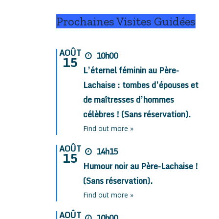
Prochaines Visites Guidées
AOÛT
10h00
15
L’éternel féminin au Père-
Lachaise : tombes d’épouses et
de maîtresses d’hommes
célèbres ! (Sans réservation).
Find out more »
AOÛT
14h15
15
Humour noir au Père-Lachaise !
(Sans réservation).
Find out more »
AOÛT
10h00