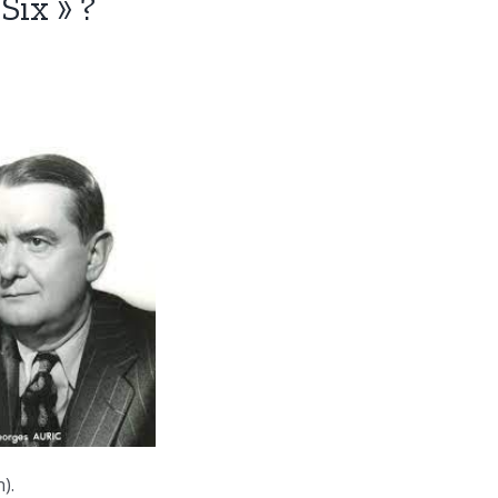
ix » ?
).