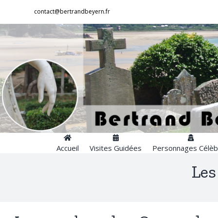
Passer
contact@bertrandbeyern.fr
au
contenu
Accueil
Visites Guidées
Personnages Célèb
Les