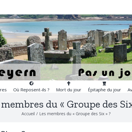
res
Où Reposent-ils ?
Mort du jour
Épitaphe du jour
Av
 membres du « Groupe des Six
Accueil
/
Les membres du « Groupe des Six » ?