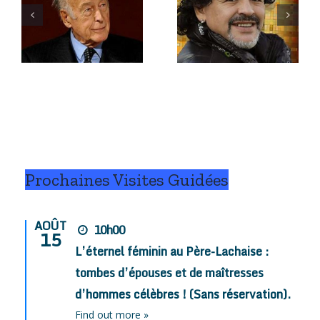
e
Novembre
Octobre
2020
2020
Prochaines Visites Guidées
AOÛT
10h00
15
L’éternel féminin au Père-Lachaise :
tombes d’épouses et de maîtresses
d’hommes célèbres ! (Sans réservation).
Find out more »