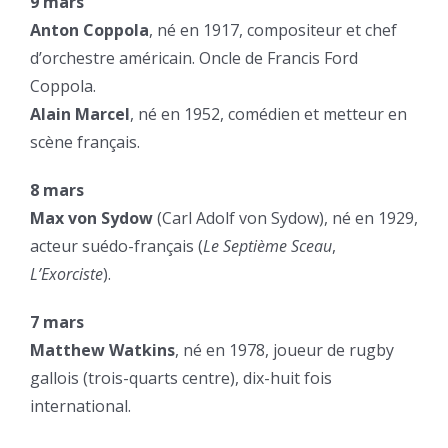
9 mars
Anton Coppola
, né en 1917, compositeur et chef
d’orchestre américain. Oncle de Francis Ford
Coppola.
Alain Marcel
, né en 1952, comédien et metteur en
scène français.
8 mars
Max von Sydow
(Carl Adolf von Sydow), né en 1929,
acteur suédo-français (
Le Septième Sceau
,
L’Exorciste
).
7 mars
Matthew Watkins
, né en 1978, joueur de rugby
gallois (trois-quarts centre), dix-huit fois
international.