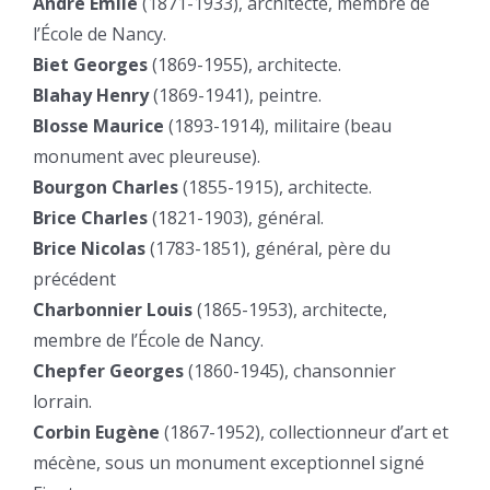
André Émile
(1871-1933), architecte, membre de
l’École de Nancy.
Biet Georges
(1869-1955), architecte.
Blahay Henry
(1869-1941), peintre.
Blosse Maurice
(1893-1914), militaire (beau
monument avec pleureuse).
Bourgon Charles
(1855-1915), architecte.
Brice Charles
(1821-1903), général.
Brice Nicolas
(1783-1851), général, père du
précédent
Charbonnier Louis
(1865-1953), architecte,
membre de l’École de Nancy.
Chepfer Georges
(1860-1945), chansonnier
lorrain.
Corbin Eugène
(1867-1952), collectionneur d’art et
mécène, sous un monument exceptionnel signé