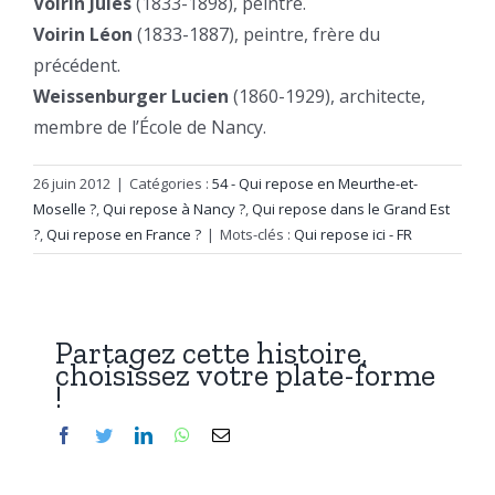
Voirin Jules
(1833-1898), peintre.
Voirin Léon
(1833-1887), peintre, frère du
précédent.
Weissenburger Lucien
(1860-1929), architecte,
membre de l’École de Nancy.
26 juin 2012
|
Catégories :
54 - Qui repose en Meurthe-et-
Moselle ?
,
Qui repose à Nancy ?
,
Qui repose dans le Grand Est
?
,
Qui repose en France ?
|
Mots-clés :
Qui repose ici - FR
Partagez cette histoire,
choisissez votre plate-forme
!
Facebook
Twitter
LinkedIn
WhatsApp
Email