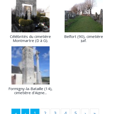
Célébrités du cimetière
Belfort (90), cimetière
Montmartre (D à G).
juif.
Formigny-la-Bataille (14),
cimetière d’Aigne...
«
‹
1
2
3
4
5
›
»