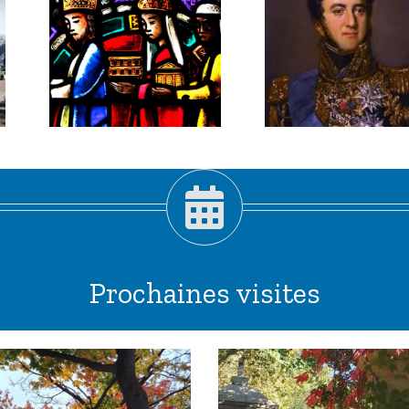
er
2026 :
Louis-
,
Gabriel
pis
Suchet,
!
maréchal
habile.
Prochaines visites