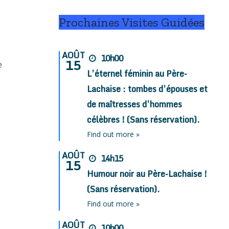
Prochaines Visites Guidées
AOÛT
10h00
15
e
L’éternel féminin au Père-
Lachaise : tombes d’épouses et
de maîtresses d’hommes
célèbres ! (Sans réservation).
Find out more »
AOÛT
14h15
15
Humour noir au Père-Lachaise !
(Sans réservation).
Find out more »
AOÛT
10h00