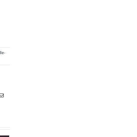
le-
atsApp
Email