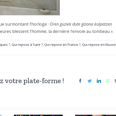
que surmontant l’horloge :
Oren guziek dute gizona kolpatzen
heures blessent l’homme, la dernière l’envoie au tombeau ».
iques ?
,
Qui repose à Sare ?
,
Qui repose en France ?
,
Qui repose en Nouvel
ez votre plate-forme !
Facebook
Twitter
LinkedIn
Wh
3 janvier