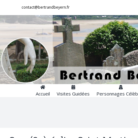
Passer
contact@bertrandbeyern.fr
au
contenu
Accueil
Visites Guidées
Personnages Célèb