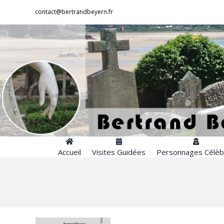
Passer
contact@bertrandbeyern.fr
au
contenu
Accueil
Visites Guidées
Personnages Célèb