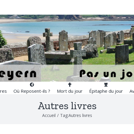
res
Où Reposent-ils ?
Mort du jour
Épitaphe du jour
Av
Autres livres
Accueil
/
Tag:
Autres livres