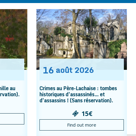
16
août
2026
ille au
Crimes au Père-Lachaise : tombes
rvation).
historiques d’assassinés… et
d’assassins ! (Sans réservation).
15€
Find out more