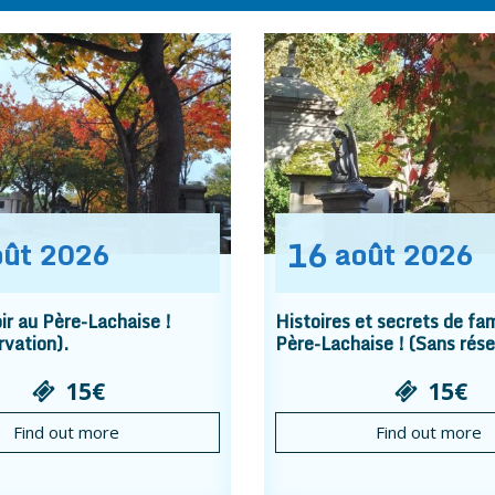
16
oût
2026
août
2026
r au Père-Lachaise !
Histoires et secrets de fam
rvation).
Père-Lachaise ! (Sans rése
15€
15€
Find out more
Find out more