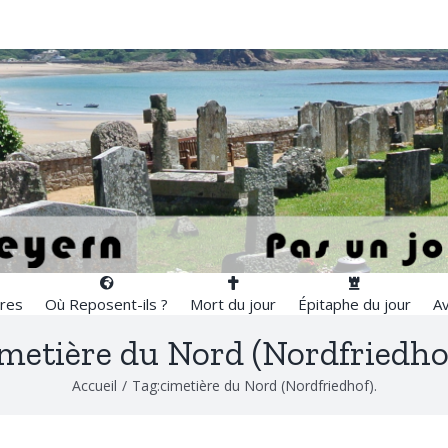
res
Où Reposent-ils ?
Mort du jour
Épitaphe du jour
Av
metière du Nord (Nordfriedho
Accueil
/
Tag:
cimetière du Nord (Nordfriedhof).