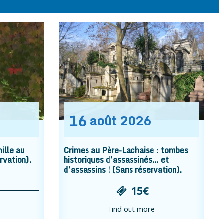
16
août
2026
ille au
Crimes au Père-Lachaise : tombes
rvation).
historiques d’assassinés… et
d’assassins ! (Sans réservation).
15€
Find out more