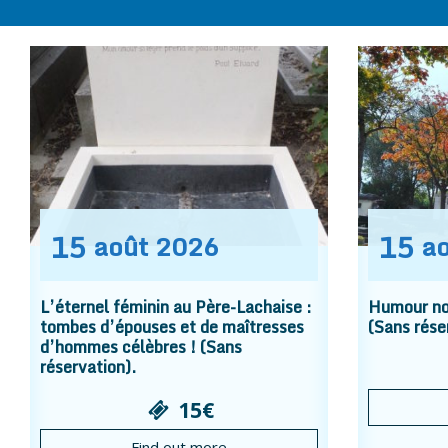
15
15
août
2026
a
L’éternel féminin au Père-Lachaise :
Humour noi
tombes d’épouses et de maîtresses
(Sans rése
d’hommes célèbres ! (Sans
réservation).
15€
Find out more