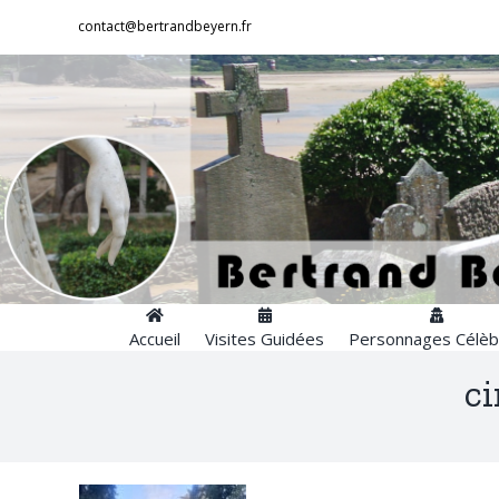
Passer
contact@bertrandbeyern.fr
au
contenu
Accueil
Visites Guidées
Personnages Célèb
ci