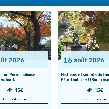
16
oût
2026
août
2026
r au Père-Lachaise !
Histoires et secrets de fam
rvation).
Père-Lachaise ! (Sans rése
15€
15€
Find out more
Find out more