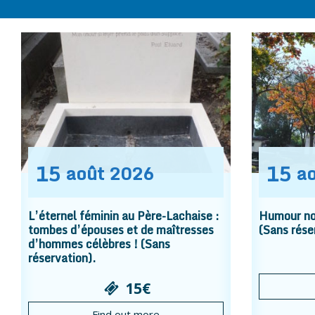
15
15
août
2026
a
L’éternel féminin au Père-Lachaise :
Humour noi
tombes d’épouses et de maîtresses
(Sans rése
d’hommes célèbres ! (Sans
réservation).
15€
Find out more