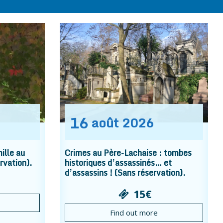
16
août
2026
ille au
Crimes au Père-Lachaise : tombes
rvation).
historiques d’assassinés… et
d’assassins ! (Sans réservation).
15€
Find out more