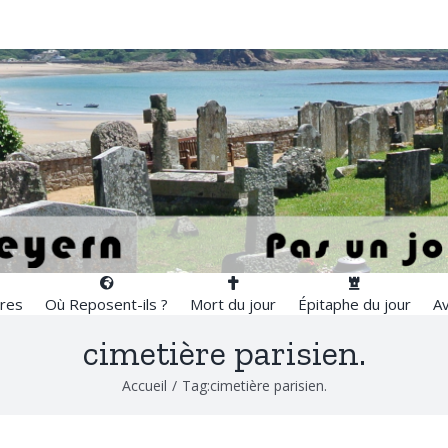
res
Où Reposent-ils ?
Mort du jour
Épitaphe du jour
Av
cimetière parisien.
Accueil
/
Tag:
cimetière parisien.