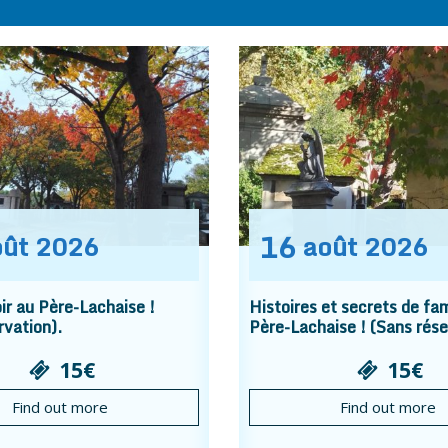
16
oût
2026
août
2026
r au Père-Lachaise !
Histoires et secrets de fam
rvation).
Père-Lachaise ! (Sans rése
15€
15€
Find out more
Find out more