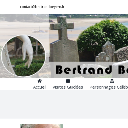
Passer
contact@bertrandbeyern.fr
au
contenu
Accueil
Visites Guidées
Personnages Célèb