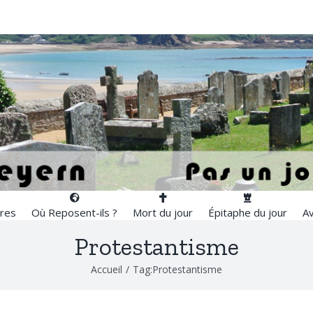
res
Où Reposent-ils ?
Mort du jour
Épitaphe du jour
Av
Protestantisme
Accueil
/
Tag:
Protestantisme