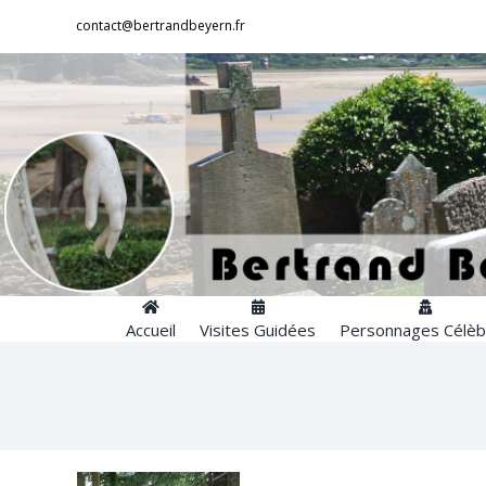
Passer
contact@bertrandbeyern.fr
au
contenu
Accueil
Visites Guidées
Personnages Célèb