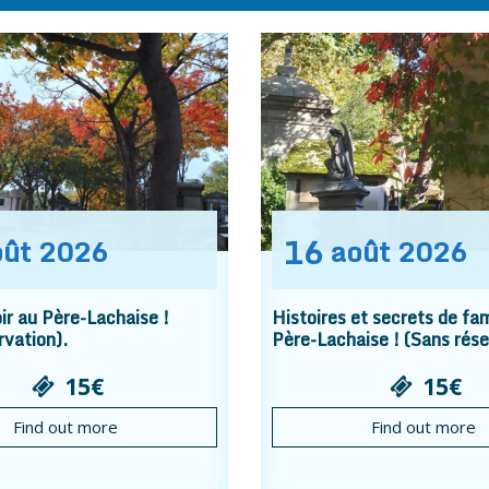
16
oût
2026
août
2026
r au Père-Lachaise !
Histoires et secrets de fam
rvation).
Père-Lachaise ! (Sans rése
15€
15€
Find out more
Find out more