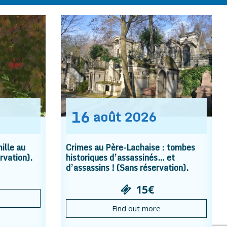
16
août
2026
ille au
Crimes au Père-Lachaise : tombes
rvation).
historiques d’assassinés… et
d’assassins ! (Sans réservation).
15€
Find out more