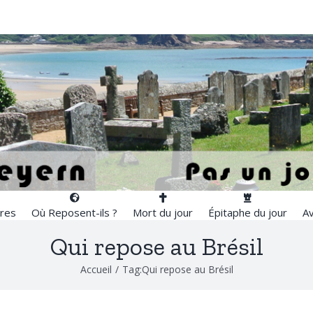
res
Où Reposent-ils ?
Mort du jour
Épitaphe du jour
Av
Qui repose au Brésil
Accueil
/
Tag:
Qui repose au Brésil