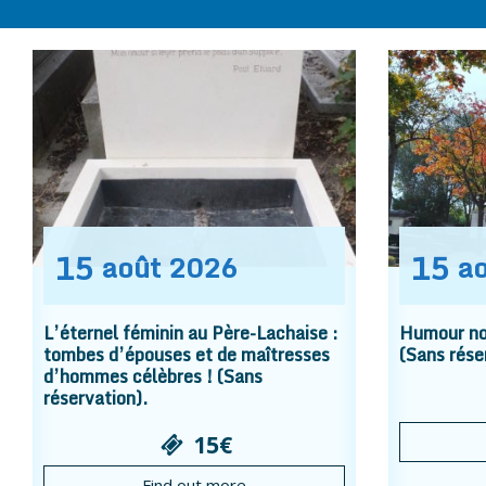
15
15
août
2026
a
L’éternel féminin au Père-Lachaise :
Humour noi
tombes d’épouses et de maîtresses
(Sans rése
d’hommes célèbres ! (Sans
réservation).
15€
Find out more