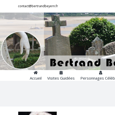
Passer
contact@bertrandbeyern.fr
au
contenu
Accueil
Visites Guidées
Personnages Célèb