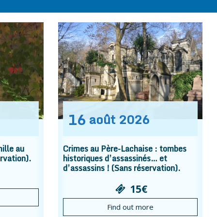
16
août
2026
ille au
Crimes au Père-Lachaise : tombes
rvation).
historiques d’assassinés… et
d’assassins ! (Sans réservation).
15€
Find out more