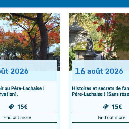
16
oût
2026
août
2026
r au Père-Lachaise !
Histoires et secrets de fam
rvation).
Père-Lachaise ! (Sans rése
15€
15€
Find out more
Find out more