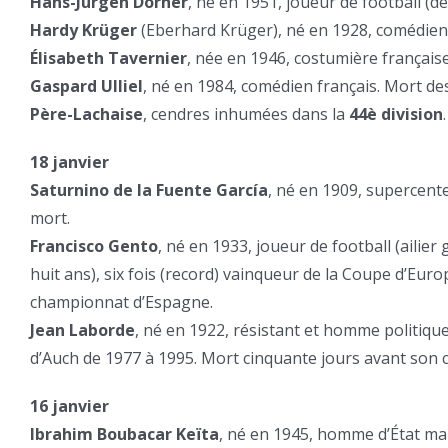
Hans-Jürgen Dörner
, né en 1951, joueur de football (d
Hardy Krüger
(Eberhard Krüger), né en 1928, comédien
Élisabeth Tavernier
, née en 1946, costumière française.
Gaspard Ulliel
, né en 1984, comédien français. Mort des
Père-Lachaise
, cendres inhumées dans la
44è division
.
18 janvier
Saturnino de la Fuente García
, né en 1909, supercent
mort.
Francisco Gento
, né en 1933, joueur de football (aili
huit ans), six fois (record) vainqueur de la Coupe d’Eur
championnat d’Espagne.
Jean Laborde
, né en 1922, résistant et homme politique
d’Auch de 1977 à 1995. Mort cinquante jours avant son 
16 janvier
Ibrahim Boubacar Keïta
, né en 1945, homme d’État mal