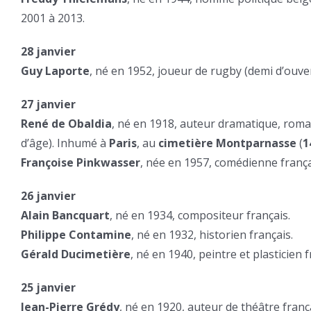
2001 à 2013.
28 janvier
Guy Laporte
, né en 1952, joueur de rugby (demi d’ouver
27 janvier
René de Obaldia
, né en 1918, auteur dramatique, roma
d’âge). Inhumé à
Paris
, au
cimetière Montparnasse
(
1
Françoise Pinkwasser
, née en 1957, comédienne frança
26 janvier
Alain Bancquart
, né en 1934, compositeur français.
Philippe Contamine
, né en 1932, historien français.
Gérald Ducimetière
, né en 1940, peintre et plasticie
25 janvier
Jean-Pierre Grédy
, né en 1920, auteur de théâtre frança