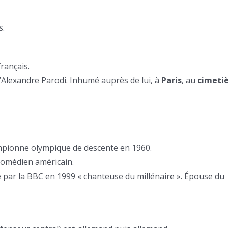
s.
rançais.
 d’Alexandre Parodi. Inhumé auprès de lui, à
Paris
, au
cimeti
ampionne olympique de descente en 1960.
comédien américain.
e par la BBC en 1999 « chanteuse du millénaire ». Épouse du