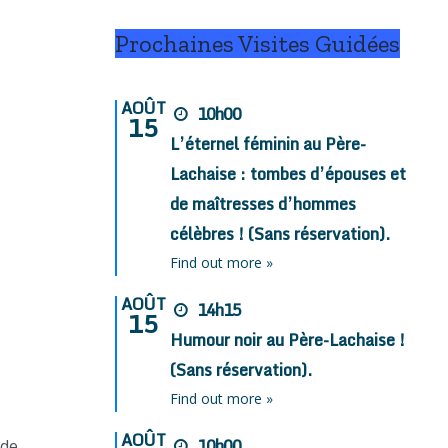
Prochaines Visites Guidées
AOÛT
10h00
15
L’éternel féminin au Père-
Lachaise : tombes d’épouses et
de maîtresses d’hommes
célèbres ! (Sans réservation).
Find out more »
AOÛT
14h15
15
Humour noir au Père-Lachaise !
(Sans réservation).
Find out more »
AOÛT
10h00
 de