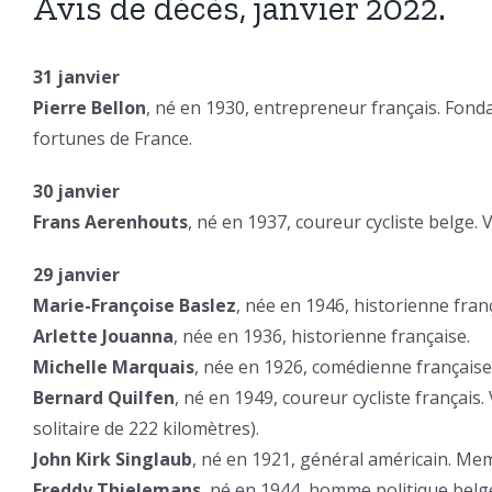
Avis de décès, janvier 2022.
31 janvier
Pierre Bellon
, né en 1930, entrepreneur français. Fond
fortunes de France.
30 janvier
Frans Aerenhouts
, né en 1937, coureur cycliste belge
29 janvier
Marie-Françoise Baslez
, née en 1946, historienne fran
Arlette Jouanna
, née en 1936, historienne française.
Michelle Marquais
, née en 1926, comédienne française
Bernard Quilfen
, né en 1949, coureur cycliste françai
solitaire de 222 kilomètres).
John Kirk Singlaub
, né en 1921, général américain. Mem
Freddy Thielemans
, né en 1944, homme politique belge