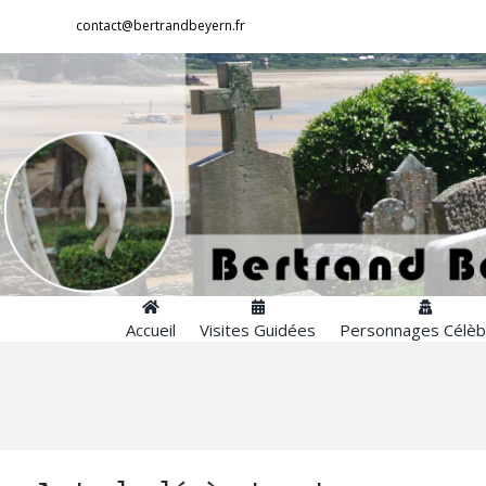
Passer
contact@bertrandbeyern.fr
au
contenu
Accueil
Visites Guidées
Personnages Célèb