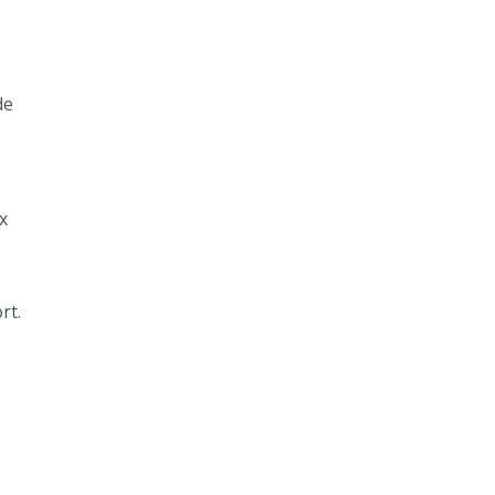
de
x
rt.