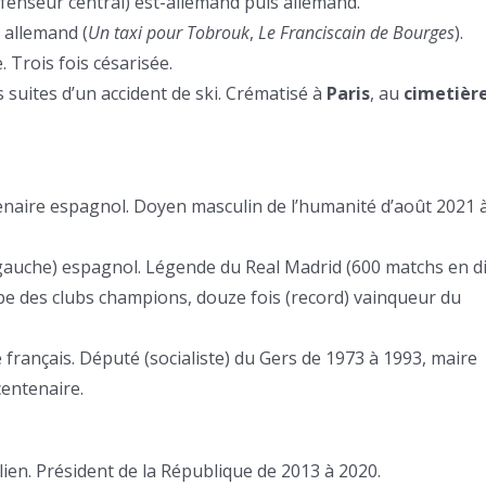
éfenseur central) est-allemand puis allemand.
 allemand (
Un taxi pour Tobrouk
,
Le Franciscain de Bourges
).
 Trois fois césarisée.
 suites d’un accident de ski. Crématisé à
Paris
, au
cimetièr
enaire espagnol. Doyen masculin de l’humanité d’août 2021 
er gauche) espagnol. Légende du Real Madrid (600 matchs en d
ope des clubs champions, douze fois (record) vainqueur du
 français. Député (socialiste) du Gers de 1973 à 1993, maire
centenaire.
ien. Président de la République de 2013 à 2020.