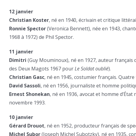
12 janvier
Christian Koster
, né en 1940, écrivain et critique littéra
Ronnie Spector
(Veronica Bennett), née en 1943, chan
1968 à 1972) de Phil Spector.
11 janvier
Dimitri
(Guy Mouminoux), né en 1927, auteur français d
des Deux Magots 1967 pour
Le Soldat oublié
).
Christian Gasc
, né en 1945, costumier français. Quatre 
David Sassoli
, né en 1956, journaliste et homme politi
Ernest Shonekan
, né en 1936, avocat et homme d’État n
novembre 1993.
10 janvier
Gérard Drouot
, né en 1952, producteur français de spec
Michel Subor
(Joseph Michel Subotzky), né en 1935, com