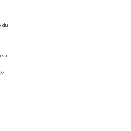
e du
à sa
ix-