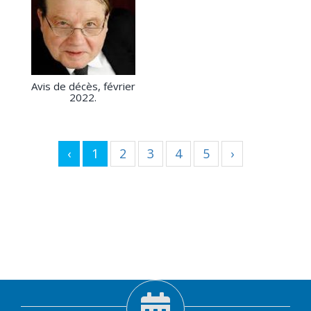
Avis de décès, février
2022.
‹
1
2
3
4
5
›