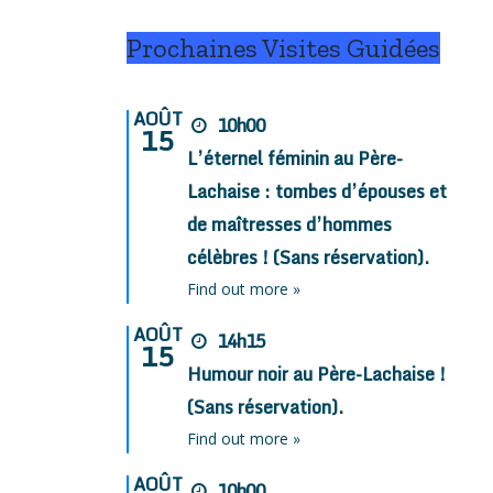
Prochaines Visites Guidées
AOÛT
10h00
15
L’éternel féminin au Père-
Lachaise : tombes d’épouses et
de maîtresses d’hommes
célèbres ! (Sans réservation).
Find out more »
AOÛT
14h15
15
Humour noir au Père-Lachaise !
(Sans réservation).
Find out more »
AOÛT
10h00