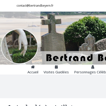
Passer
contact@bertrandbeyern.fr
au
contenu
Accueil
Visites Guidées
Personnages Célèb