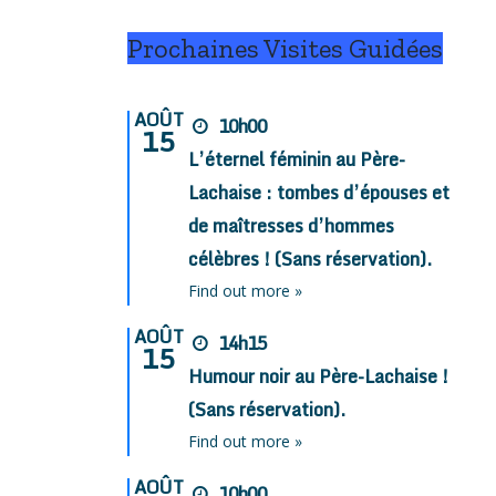
Prochaines Visites Guidées
AOÛT
10h00
15
L’éternel féminin au Père-
Lachaise : tombes d’épouses et
de maîtresses d’hommes
célèbres ! (Sans réservation).
Find out more »
AOÛT
14h15
15
Humour noir au Père-Lachaise !
(Sans réservation).
Find out more »
AOÛT
10h00