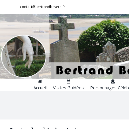
Passer
contact@bertrandbeyern.fr
au
contenu
Accueil
Visites Guidées
Personnages Célèb