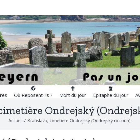
res
Où Reposent-ils ?
Mort du jour
Épitaphe du jour
Av
 cimetière Ondrejský (Ondrejsk
Accueil
/
Bratislava, cimetière Ondrejský (Ondrejský cintorín).