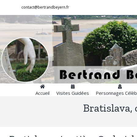
Passer
contact@bertrandbeyern.fr
au
contenu
Accueil
Visites Guidées
Personnages Célèb
Bratislava,