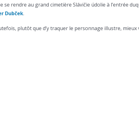
de se rendre au grand cimetière Slávičie údolie à l’entrée duq
er Dubček
.
utefois, plutôt que d’y traquer le personnage illustre, mieux