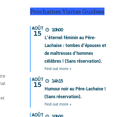
Prochaines Visites Guidées
AOÛT
10h00
15
L’éternel féminin au Père-
Lachaise : tombes d’épouses et
de maîtresses d’hommes
célèbres ! (Sans réservation).
Find out more »
tre
AOÛT
14h15
15
al.
Humour noir au Père-Lachaise !
(Sans réservation).
 et
Find out more »
AOÛT
10h00