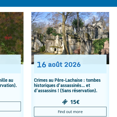
16
août
2026
ille au
Crimes au Père-Lachaise : tombes
rvation).
historiques d’assassinés… et
d’assassins ! (Sans réservation).
15€
Find out more