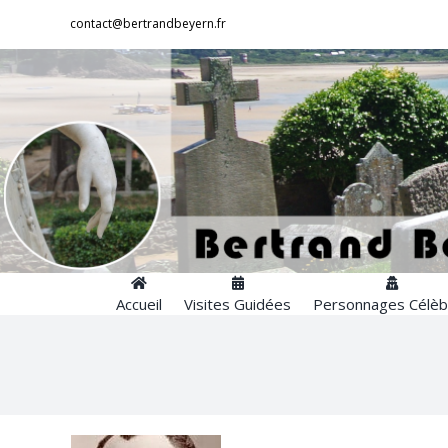
Passer
contact@bertrandbeyern.fr
au
contenu
Accueil
Visites Guidées
Personnages Célèb