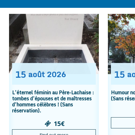
15
15
août
2026
a
L’éternel féminin au Père-Lachaise :
Humour noi
tombes d’épouses et de maîtresses
(Sans rése
d’hommes célèbres ! (Sans
réservation).
15€
Find out more