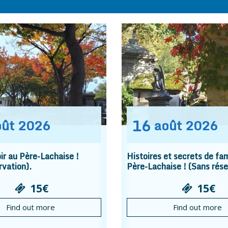
16
oût
2026
août
2026
r au Père-Lachaise !
Histoires et secrets de fam
rvation).
Père-Lachaise ! (Sans rése
15€
15€
Find out more
Find out more