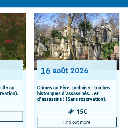
16
août
2026
ille au
Crimes au Père-Lachaise : tombes
rvation).
historiques d’assassinés… et
d’assassins ! (Sans réservation).
15€
Find out more