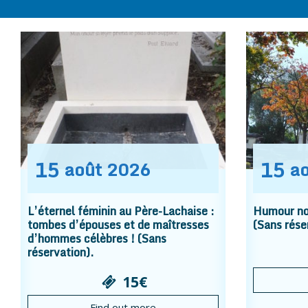
15
15
août
2026
a
L’éternel féminin au Père-Lachaise :
Humour noi
tombes d’épouses et de maîtresses
(Sans rése
d’hommes célèbres ! (Sans
réservation).
15€
Find out more