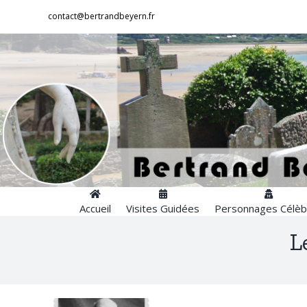
Passer
contact@bertrandbeyern.fr
au
contenu
Accueil
Visites Guidées
Personnages Célèb
L