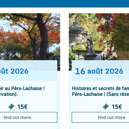
16
oût
2026
août
2026
r au Père-Lachaise !
Histoires et secrets de fam
rvation).
Père-Lachaise ! (Sans rése
15€
15€
Find out more
Find out more