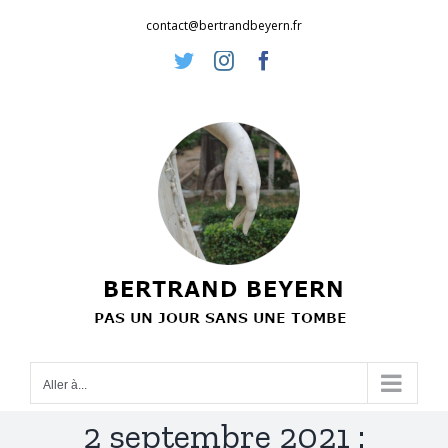
Passer
contact@bertrandbeyern.fr
au
Twitter
Instagram
Facebook
contenu
Aller à...
2 septembre 2021 :