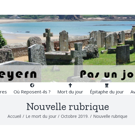
res
Où Reposent-ils ?
Mort du jour
Épitaphe du jour
Av
Nouvelle rubrique
Accueil
/
Le mort du jour
/
Octobre 2019.
/
Nouvelle rubrique