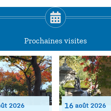
Prochaines visites
16
oût
2026
août
2026