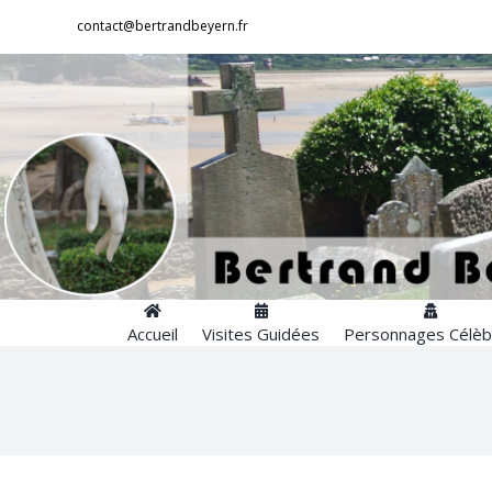
Passer
contact@bertrandbeyern.fr
au
contenu
Accueil
Visites Guidées
Personnages Célèb