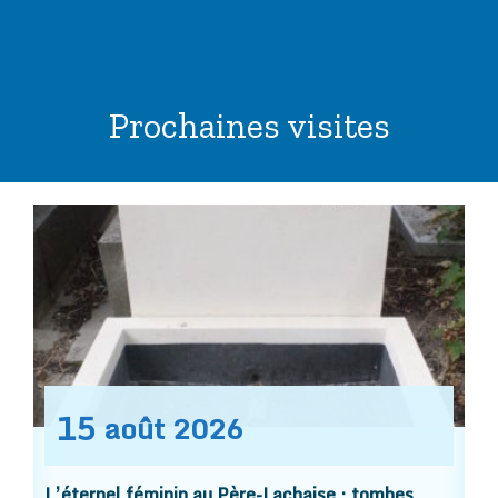
Prochaines visites
15
août
2026
L’éternel féminin au Père-Lachaise : tombes