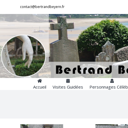
Passer
contact@bertrandbeyern.fr
au
contenu
Accueil
Visites Guidées
Personnages Célèb