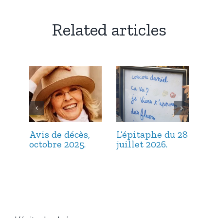
Related articles
Avis de décès,
L’épitaphe du 28
L’é
octobre 2025.
juillet 2026.
jui