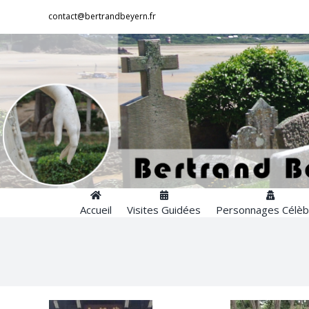
Passer
contact@bertrandbeyern.fr
au
contenu
Accueil
Visites Guidées
Personnages Célèb