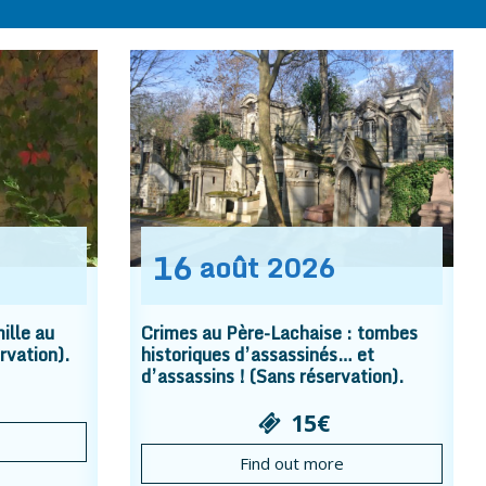
16
août
2026
ille au
Crimes au Père-Lachaise : tombes
rvation).
historiques d’assassinés… et
d’assassins ! (Sans réservation).
15€
Find out more