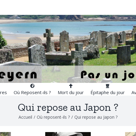
res
Où Reposent-ils ?
Mort du jour
Épitaphe du jour
Av
Qui repose au Japon ?
Accueil
/
Où reposent-ils ?
/
Qui repose au Japon ?