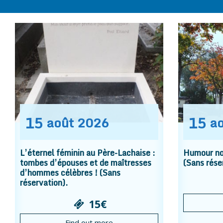
15
15
août
2026
a
L’éternel féminin au Père-Lachaise :
Humour noi
tombes d’épouses et de maîtresses
(Sans rése
d’hommes célèbres ! (Sans
réservation).
15€
Find out more