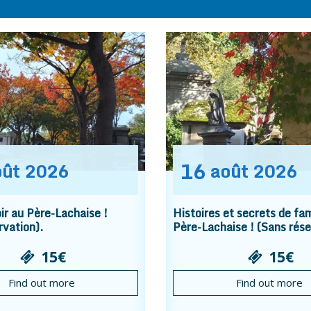
16
oût
2026
août
2026
r au Père-Lachaise !
Histoires et secrets de fam
rvation).
Père-Lachaise ! (Sans rése
15€
15€
Find out more
Find out more