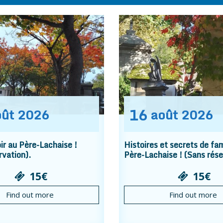
16
oût
2026
août
2026
r au Père-Lachaise !
Histoires et secrets de fam
rvation).
Père-Lachaise ! (Sans rése
15€
15€
Find out more
Find out more