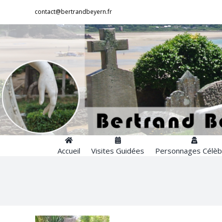
Passer
contact@bertrandbeyern.fr
au
contenu
Accueil
Visites Guidées
Personnages Célèb