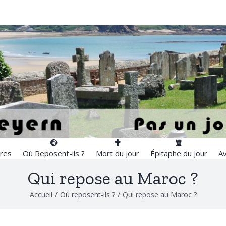
res
Où Reposent-ils ?
Mort du jour
Épitaphe du jour
Av
Qui repose au Maroc ?
Accueil
/
Où reposent-ils ?
/
Qui repose au Maroc ?