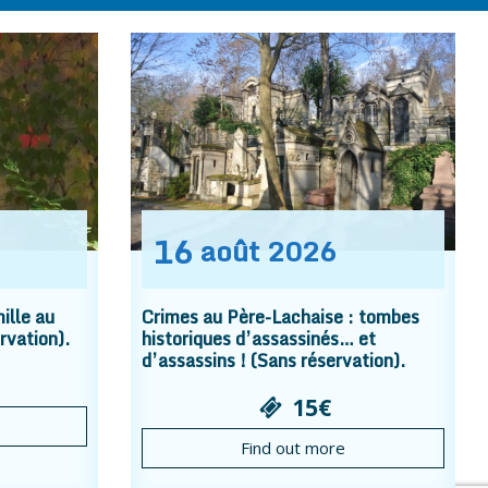
16
août
2026
ille au
Crimes au Père-Lachaise : tombes
rvation).
historiques d’assassinés… et
d’assassins ! (Sans réservation).
15€
Find out more