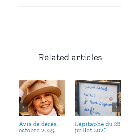
Related articles
Avis de décès,
L’épitaphe du 28
L’é
octobre 2025.
juillet 2026.
jui