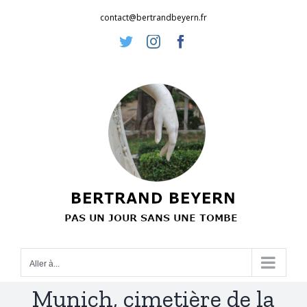
Passer
contact@bertrandbeyern.fr
au
Twitter
Instagram
Facebook
contenu
Aller à...
Munich, cimetière de la