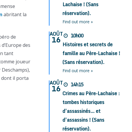
Lachaise ! (Sans
immense
réservation).
n
abritant la
Find out more »
AOÛT
10h00
ibéro de
16
Histoires et secrets de
s d’Europe des
famille au Père-Lachaise !
n tant
 comme joueur
(Sans réservation).
er Deschamps),
Find out more »
 dont il porta
AOÛT
14h15
16
Crimes au Père-Lachaise :
tombes historiques
d’assassinés… et
d’assassins ! (Sans
réservation).