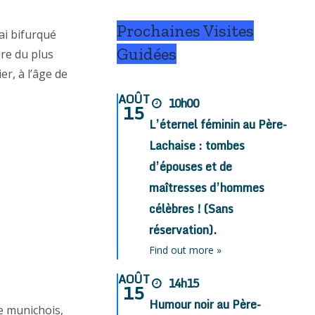
Prochaines Visites
ai bifurqué
Guidées
ure du plus
er, à l’âge de
AOÛT
10h00
15
L’éternel féminin au Père-
Lachaise : tombes
d’épouses et de
maîtresses d’hommes
célèbres ! (Sans
réservation).
Find out more »
AOÛT
14h15
15
Humour noir au Père-
re munichois,