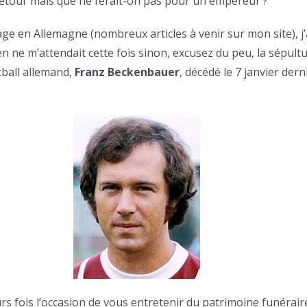
détour mais que ne ferait-on pas pour un empereur ?
 en Allemagne (nombreux articles à venir sur mon site), j’
en ne m’attendait cette fois sinon, excusez du peu, la sépult
ball allemand,
Franz Beckenbauer
, décédé le 7 janvier derni
ieurs fois l’occasion de vous entretenir du patrimoine funérai