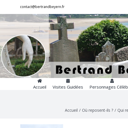
Passer
contact@bertrandbeyern.fr
au
contenu
Accueil
Visites Guidées
Personnages Célèb
Accueil
/
Où reposent-ils ?
/
Qui r