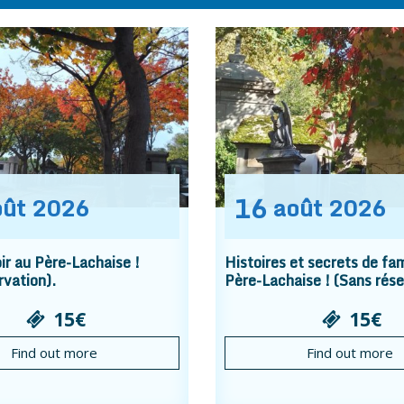
16
oût
2026
août
2026
r au Père-Lachaise !
Histoires et secrets de fam
rvation).
Père-Lachaise ! (Sans rése
15€
15€
Find out more
Find out more