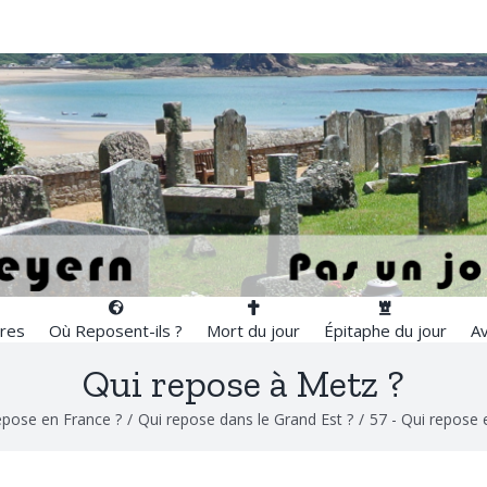
res
Où Reposent-ils ?
Mort du jour
Épitaphe du jour
Av
Qui repose à Metz ?
epose en France ?
/
Qui repose dans le Grand Est ?
/
57 - Qui repose 