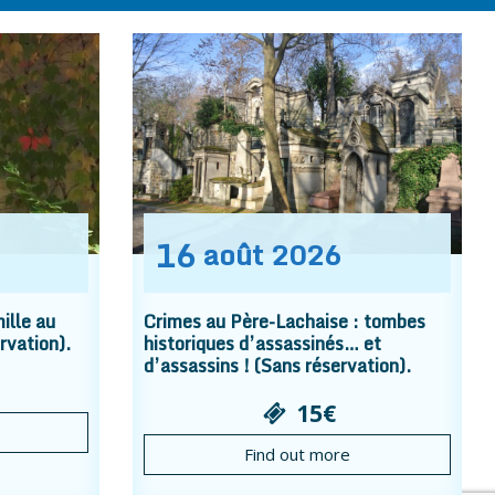
16
août
2026
ille au
Crimes au Père-Lachaise : tombes
rvation).
historiques d’assassinés… et
d’assassins ! (Sans réservation).
15€
Find out more