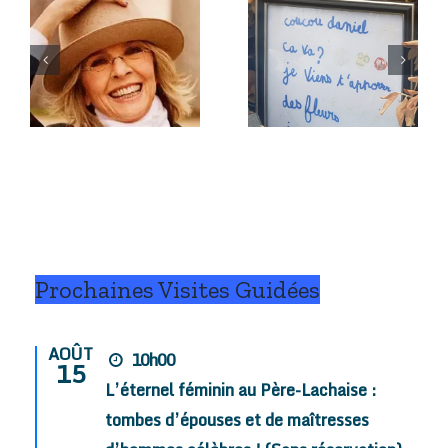
L’épitaphe
L’épitaphe
du 28
du 27
juillet
juillet
2026.
2026.
Prochaines Visites Guidées
AOÛT
10h00
15
L’éternel féminin au Père-Lachaise :
tombes d’épouses et de maîtresses